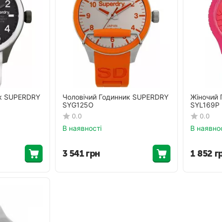
ик SUPERDRY
Чоловічий Годинник SUPERDRY
Жіночий
SYG125O
SYL169P
0.0
0.0
В наявності
В наявно
3 541
грн
1 852
г