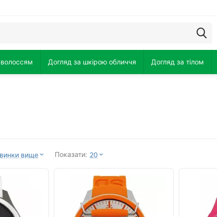
 волоссям
Догляд за шкірою обличчя
Догляд за тілом
Показати:
винки вище
20