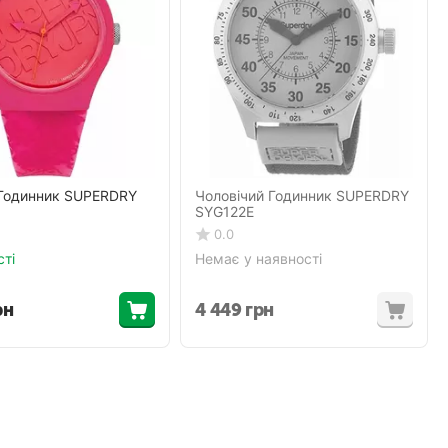
 Годинник SUPERDRY
Чоловічий Годинник SUPERDRY
SYG122E
0.0
сті
Немає у наявності
рн
4 449
грн