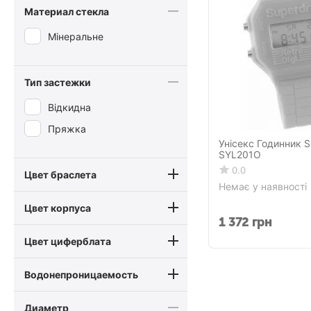
Материал стекла
Мінеральне
Тип застежки
Відкидна
Пряжка
Унісекс Годинник
SYL201O
0.0
Цвет браслета
Немає у наявності
Цвет корпуса
1 372
грн
Цвет циферблата
Водонепроницаемость
Диаметр