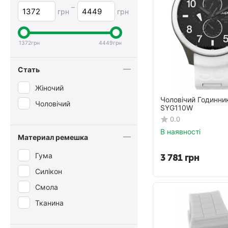
–
грн
грн
1372
грн
4449
грн
Стать
Жіночий
Чоловічий Годинн
Чоловічий
SYG110W
0.0
В наявності
Материал ремешка
Гума
3 781
грн
Силікон
Смола
Тканина