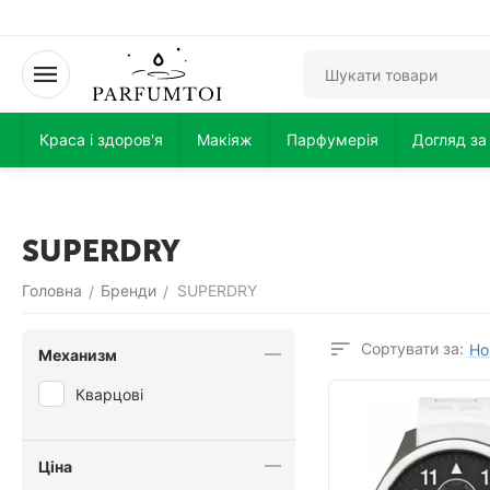
Краса і здоров'я
Макіяж
Парфумерія
Догляд за
SUPERDRY
Головна
Бренди
SUPERDRY
/
/
Сортувати за:
Но
Механизм
Кварцові
Ціна