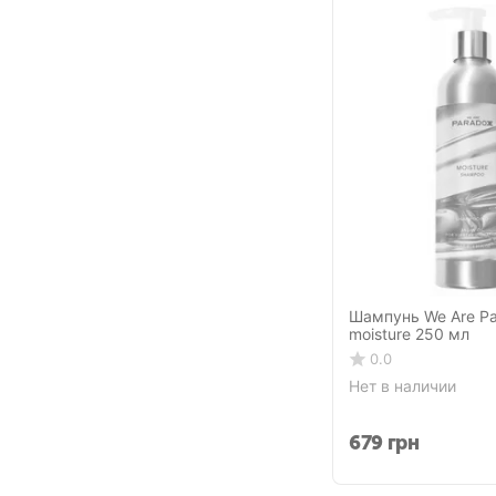
Macadamia
Maria Nila
Mediceuticals
Men Rock
Milk_Shake
Mini-U
MONTIBELLO
Mr Bear Family
Mustela
Шампунь We Are P
Nimue
moisture 250 мл
Nioxin
0.0
Нет в наличии
Novex
Olaplex
679
грн
Olivella
Organic Colour Systems