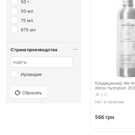
50 г
Jan Marini
50 мл
Jean Paul Gaultier
75 мл
JOHN FRIEDA
975 мл
John Masters Organics
Joico
Страна производства
K18
Kativa
Keune
Ирландия
L'ANZA
Кондиционер We Ar
L'Oréal Professionnel
detox hydration 25
Paris
Сбросить
0.0
La Roche Posay
Нет в наличии
label.m
566
грн
Lakme
Layrite