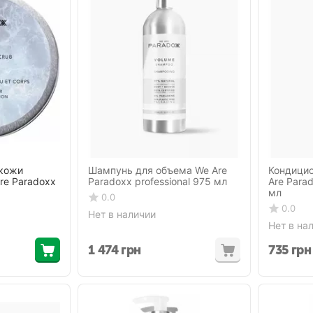
 кожи
Шампунь для объема We Are
Кондицио
re Paradoxx
Paradoxx professional 975 мл
Are Parad
мл
0.0
0.0
Нет в наличии
Нет в на
1 474
грн
735
грн