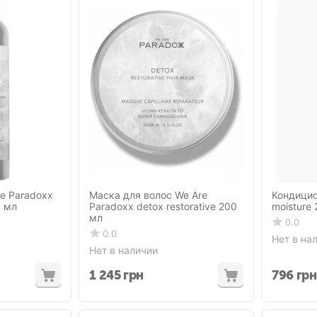
e Paradoxx
Маска для волос We Are
Кондицио
0 мл
Paradoxx detox restorative 200
moisture
мл
0.0
0.0
Нет в на
Нет в наличии
1 245
грн
796
грн