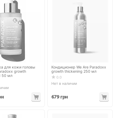
а для кожи головы
Кондиционер We Are Paradoxx
aradoxx growth
growth thickening 250 мл
 50 мл
0.0
Нет в наличии
личии
рн
679
грн