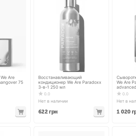
 We Are
Восстанавливающий
Сыворотк
hangover 75
кондиционер We Are Paradoxx
We Are P
3-в-1 250 мл
advanced
0.0
0.0
Нет в наличии
Нет в на
622
грн
1 020
г