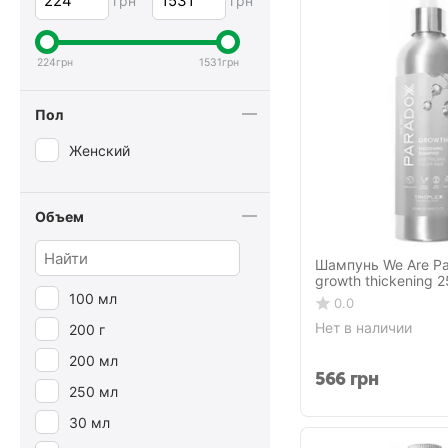
грн
грн
Clarins
CLINIQUE
224
грн
1531
грн
Davines
Пол
Eight & Bob
Fanola
Женский
Floris
Fudge
Объем
Giorgio Armani
Шампунь We Are P
GKHair
growth thickening 
100 мл
0.0
Goldwell
Нет в наличии
200 г
Guinot
200 мл
I.C.O.N.
566
грн
250 мл
Ikoo
30 мл
INSTITUTO ESPAÑOL