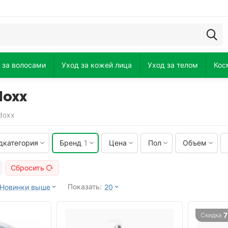
 за волосами
Уход за кожей лица
Уход за телом
Кос
doxx
doxx
дкатегория
Бренд
1
Цена
Пол
Объем
Сбросить
Показать:
Новинки выше
20
Скидка