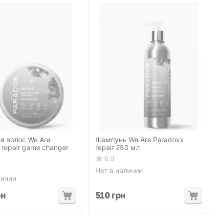
я волос We Are
Шампунь We Are Paradoxx
 repair game changer
repair 250 мл
0.0
Нет в наличии
личии
рн
510
грн