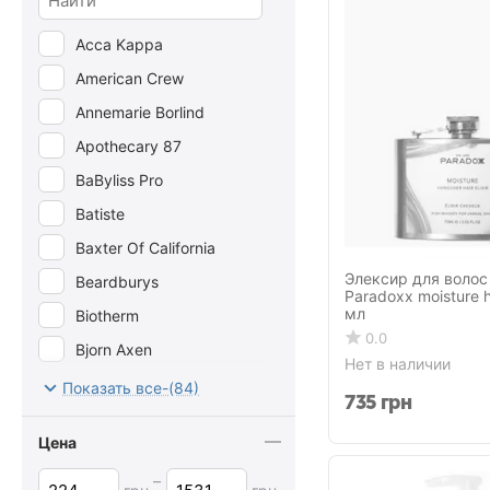
Acca Kappa
American Crew
Annemarie Borlind
Apothecary 87
BaByliss Pro
Batiste
Baxter Of California
Элексир для волос
Beardburys
Paradoxx moisture 
мл
Biotherm
0.0
Bjorn Axen
Нет в наличии
Brickell Men's
Показать все-(84)
735
грн
Captain Fawcett
Цена
Chanel
–
CHI