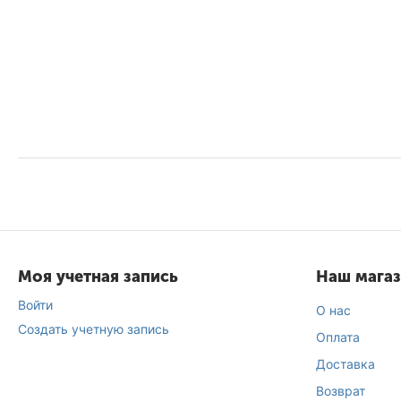
Original Sprout
Osmo
Pacinos Signature Line
Payot
Rausch
Redken
Reuzel
Revlon
Rituals
Sachajuan
Моя учетная запись
Наш мага
Schwarzkopf
Войти
О нас
Sebastian
Создать учетную запись
Оплата
Sesderma
Доставка
Slick Gorilla
Возврат