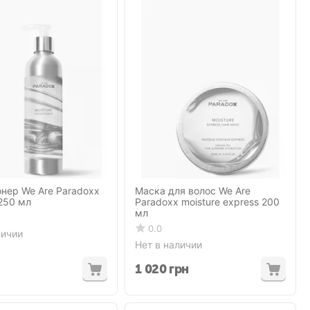
нер We Are Paradoxx
Маска для волос We Are
 250 мл
Paradoxx moisture express 200
мл
0.0
личии
Нет в наличии
1 020
грн