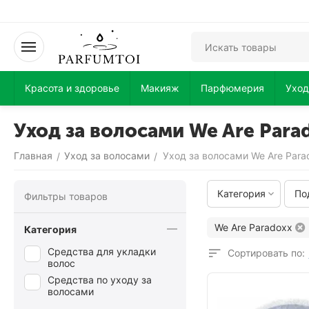
Красота и здоровье
Макияж
Парфюмерия
Уход
Уход за волосами We Are Para
Главная
Уход за волосами
Уход за волосами We Are Para
/
/
Категория
По
Фильтры товаров
We Are Paradoxx
Категория
Средства для укладки
Сортировать по:
волос
Средства по уходу за
волосами