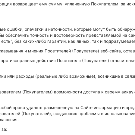
страция возвращает ему сумму, уплаченную Покупателем, за ис
юбые ошибки, опечатки и неточности, которые могут быть обнар
ы обеспечить точность и достоверность представляемой на са
сть", без каких-либо гарантий, как явных, так и подразумева
сказывания и мнения Посетителей (Покупателе) веб-сайта, ост
противоправные действия Посетителя (Покупателя) относительно
ытки или расходы (реальные либо возможные), возникшие в связ
ьзователем (Покупателем) возможности доступа к своему аккаун
 собой право удалять размещенную на Сайте информацию и пр
ователей (Покупателей), создающих проблемы в использовании
глашения.
 за: