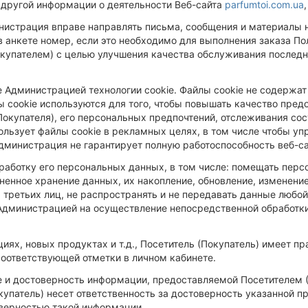
 другой информации о деятельности Веб-сайта
parfumtoi.com.ua
истрация вправе направлять письма, сообщения и материалы на 
в анкете номер, если это необходимо для выполнения заказа По
купателем) с целью улучшения качества обслуживания последнег
ие Администрацией технологии cookie. Файлы cookie не содержа
 cookie используются для того, чтобы повышать качество предо
Покупателя), его персональных предпочтений, отслеживания сос
льзует файлы cookie в рекламных целях, в том числе чтобы упр
Администрация не гарантирует полную работоспособность веб-с
бработку его персональных данных, в том числе: помещать пер
ненное хранение данных, их накопление, обновление, изменени
 третьих лиц, не распространять и не передавать данные любо
дминистрацией на осуществление непосредственной обработки 
ях, новых продуктах и т.д., Посетитель (Покупатель) имеет пр
 соответствующей отметки в личном кабинете.
е и достоверность информации, предоставляемой Посетителем (
упатель) несет ответственность за достоверность указанной п
оверностью такой информации.