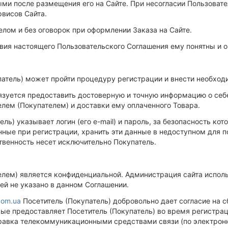
ми после размещения его на Сайте. При несогласии Пользовате
рвисов Сайта.
целом и без оговорок при оформлении Заказа на Сайте.
ловия настоящего Пользовательского Соглашения ему понятны и 
упатель) может пройти процедуру регистрации и внести необход
обязуется предоставить достоверную и точную информацию о себ
лем (Покупателем) и доставки ему оплаченного Товара.
ль) указывает логин (его e-mail) и пароль, за безопасность ко
нные при регистрации, хранить эти данные в недоступном для п
ственность несет исключительно Покупатель.
елем) является конфиденциальной. Администрация сайта исполь
ей не указано в данном Соглашении.
com.ua
Посетитель (Покупатель) добровольно дает согласие на 
е предоставляет Посетитель (Покупатель) во время регистраци
правка телекоммуникационными средствами связи (по электрон