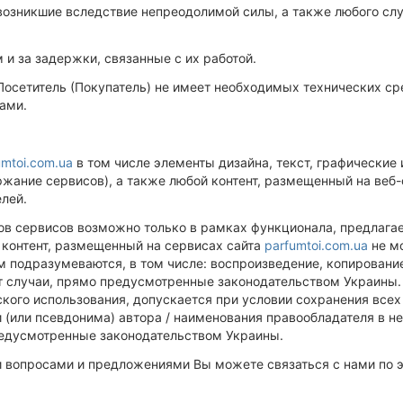
, возникшие вследствие непреодолимой силы, а также любого с
 и за задержки, связанные с их работой.
Посетитель (Покупатель) не имеет необходимых технических сре
ами.
umtoi.com.ua
в том числе элементы дизайна, текст, графические
ржание сервисов), а также любой контент, размещенный на веб
лей.
тов сервисов возможно только в рамках функционала, предлаг
й контент, размещенный на сервисах сайта
parfumtoi.com.ua
не мо
м подразумеваются, в том числе: воспроизведение, копирование
ют случаи, прямо предусмотренные законодательством Украины
ского использования, допускается при условии сохранения все
и (или псевдонима) автора / наименования правообладателя в н
редусмотренные законодательством Украины.
ми вопросами и предложениями Вы можете связаться с нами по 