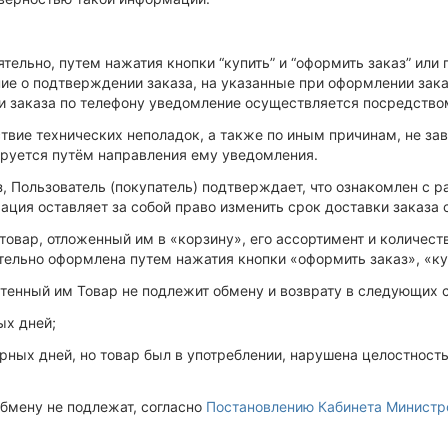
ятельно, путем нажатия кнопки “купить” и “оформить заказ” или
е о подтверждении заказа, на указанные при оформлении заказ
ии заказа по телефону уведомление осуществляется посредство
едствие технических неполадок, а также по иным причинам, не 
ируется путём направления ему уведомления.
, Пользователь (покупатель) подтверждает, что ознакомлен с 
рация оставляет за собой право изменить срок доставки заказ
на товар, отложенный им в «корзину», его ассортимент и количе
ательно оформлена путем нажатия кнопки «оформить заказ», «к
ретенный им Товар не подлежит обмену и возврату в следующих 
ых дней;
рных дней, но товар был в употреблении, нарушена целостность
обмену не подлежат, согласно
Постановлению Кабинета Министр