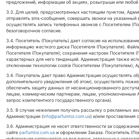
предложений, информации об акциях, розыгрыши или любой
3.3. Для целей, предусмотренных настоящим пунктом, Админ
отправлять sms-сообщения, совершать звонки на указанный 
осуществлять запись телефонных звонков с Посетителем (По
безоговорочное согласие.
3.4. Посетитель (Покупатель) дает согласие на использован
информацию жесткого диска Посетителя (Покупателя). Файлы
Посетителя (Покупателя); сохранения настроек Посетителя (
характерных для него тенденций. Администрация также испо
отключении технологии cookie Посетителем (Покупателем), 
3.4. Покупатель дает право Администрации осуществлять о
дополнительного уведомления об этом), осуществлять пожиз
обеспечить защиту данных от несанкционированного доступа
лицам, коммерческим партнерам, лицам, уполномоченным А
запрос компетентного государственного органа).
3.5. В случае нежелания получать рассылку о рекламных акци
Администрации (
info@parfumtoi.com.ua
) и/или проставления
3.6. Администрация не несет ответственности за содержани
сайте
parfumtoi.com.ua
и оформлении Заказа. Посетитель (Пок
информации соглашается на все риски, связанные с недост