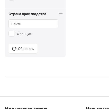
Guinot
Страна производства
I.C.O.N.
Ikoo
INSTITUTO ESPAÑOL
Франция
Jan Marini
Jean Paul Gaultier
Сбросить
JOHN FRIEDA
John Masters Organics
Joico
K18
Kativa
Keune
L'ANZA
L'Oréal Professionnel
Paris