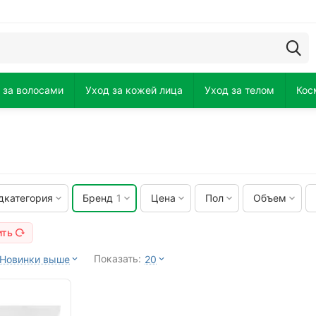
 за волосами
Уход за кожей лица
Уход за телом
Кос
дкатегория
Бренд
1
Цена
Пол
Объем
ить
Показать:
Новинки выше
20