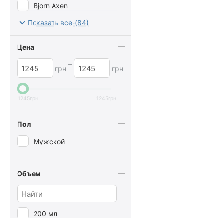
Bjorn Axen
Brickell Men's
Показать все-(84)
Captain Fawcett
Цена
Chanel
–
CHI
грн
грн
Clarins
CLINIQUE
1245
грн
1245
грн
Davines
Пол
Eight & Bob
Fanola
Мужской
Floris
Fudge
Объем
Giorgio Armani
GKHair
200 мл
Goldwell