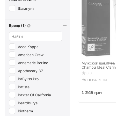
Шампунь
Бренд (1)
Acca Kappa
American Crew
Annemarie Borlind
Мужской шампунь
Champú Ideal Clari
Apothecary 87
0.0
BaByliss Pro
Нет в наличии
Batiste
1 245
грн
Baxter Of California
Beardburys
Biotherm