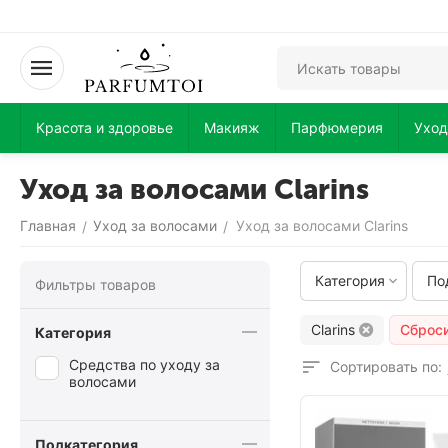
Красота и здоровье
Макияж
Парфюмерия
Уход
Уход за волосами Clarins
Главная
Уход за волосами
Уход за волосами Clarins
/
/
Категория
По
Фильтры товаров
Clarins
Сброс
Категория
Средства по уходу за
Сортировать по:
волосами
Подкатегория