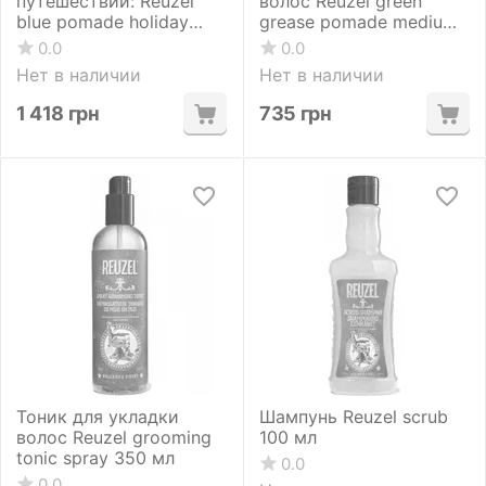
путешествий: Reuzel
волос Reuzel green
blue pomade holiday
grease pomade medium
blue pomade pig 113g +
hold 113 g
0.0
0.0
blue pomade pig 35g +
Нет в наличии
Нет в наличии
daily shampoo 100 мл
1 418
грн
735
грн
Тоник для укладки
Шампунь Reuzel scrub
волос Reuzel grooming
100 мл
tonic spray 350 мл
0.0
0.0