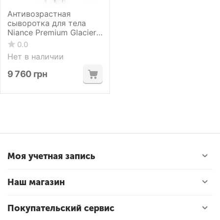
Антивозрастная
сыворотка для тела
Niance Premium Glacier
Body Serum 100 мл
0.0
Нет в наличии
9 760
грн
Моя учетная запись
Наш магазин
Покупательский сервис