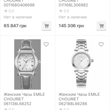
CHOURIET
CHOURIET
001168G406698
011168L306982
0.0
0.0
Нет в наличии
Нет в наличии
65 847
грн
145 306
грн
Женские Часы EMILE
Женские Часы EMILE
CHOURIET
CHOURIET
061138L68252
062188L66286
0.0
0.0