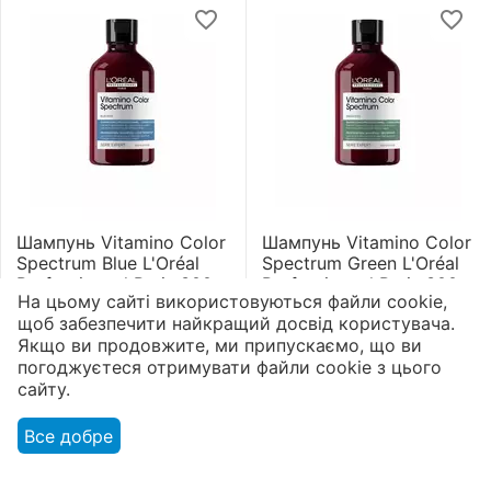
Шампунь Vitamino Color
Шампунь Vitamino Color
Spectrum Blue L'Oréal
Spectrum Green L'Oréal
Professionnel Paris 300
Professionnel Paris 300
На цьому сайті використовуються файли cookie,
мл
мл
0.0
0.0
щоб забезпечити найкращий досвід користувача.
В наявності
В наявності
Якщо ви продовжите, ми припускаємо, що ви
погоджуєтеся отримувати файли cookie з цього
1 245
грн
1 245
грн
сайту.
Все добре