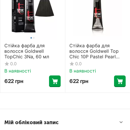
Стійка фарба для
Стійка фарба для
волосся Goldwell
волосся Goldwell Top
TopChic 3Na, 60 мл
Chic 10P Pastel Pearl
Blonde, 60 мл
0.0
0.0
В наявності
В наявності
622
грн
622
грн
Мій обліковий запис