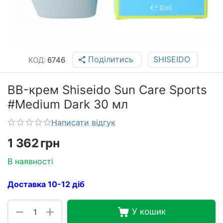
Поділитись
SHISEIDO
КОД:
6746
BB-крем Shiseido Sun Care Sports
#Medium Dark 30 мл
Написати відгук
1 362
грн
В наявності
Доставка 10-12 діб
+
−
У кошик