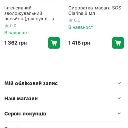
Інтенсивний
Сироватка-масага SOS
зволожувальний
Clarins 8 мл
лосьйон (для сухої та
0.0
дуже сухої шкіри)
0.0
В наявності
Cerave 473 мл
В наявності
1 362
грн
1 418
грн
Мій обліковий запис
Наш магазин
Сервіс покупців