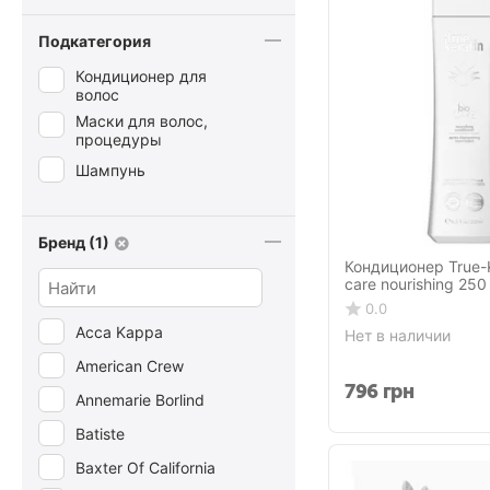
Подкатегория
Кондиционер для
волос
Маски для волос,
процедуры
Шампунь
Бренд (1)
Кондиционер True-K
care nourishing 250
0.0
Acca Kappa
Нет в наличии
American Crew
796
грн
Annemarie Borlind
Batiste
Baxter Of California