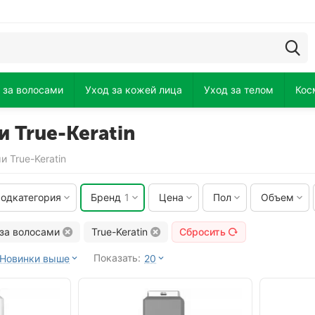
 за волосами
Уход за кожей лица
Уход за телом
Кос
и True-Keratin
 True-Keratin
одкатегория
Бренд
1
Цена
Пол
Объем
 за волосами
True-Keratin
Сбросить
Показать:
Новинки выше
20