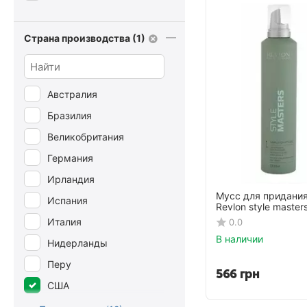
177 мл
200 мл
Страна производства (1)
236 мл
237 мл
238 мл
Австралия
240 мл
Бразилия
250 мл
Великобритания
266 мл
Германия
27,5 г
Ирландия
Мусс для придани
3.5 г
Испания
Revlon style master
30 г
Италия
0.0
В наличии
30 мл
Нидерланды
300 мл
Перу
566
грн
325 мл
США
340 г
Франция