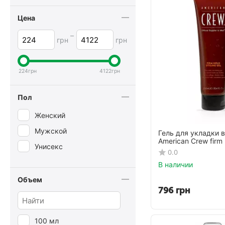
Pacinos Signature Line
Цена
Redken
–
грн
грн
Reuzel
Revlon
224
грн
4122
грн
Sebastian
Toppik
Пол
True-Keratin
Женский
Мужской
Гель для укладки 
American Crew firm
Унисекс
0.0
В наличии
Объем
796
грн
100 мл