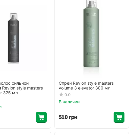
волос сильной
Спрей Revlon style masters
Revlon style masters
volume 3 elevator 300 мл
er 325 мл
0.0
В наличии
и
510
грн