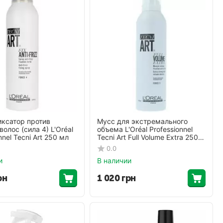
ксатор против
Мусс для экстремального
олос (сила 4) L'Oréal
объема L'Oréal Professionnel
nnel Tecni Art 250 мл
Tecni Art Full Volume Extra 250
мл
0.0
и
В наличии
рн
1 020
грн