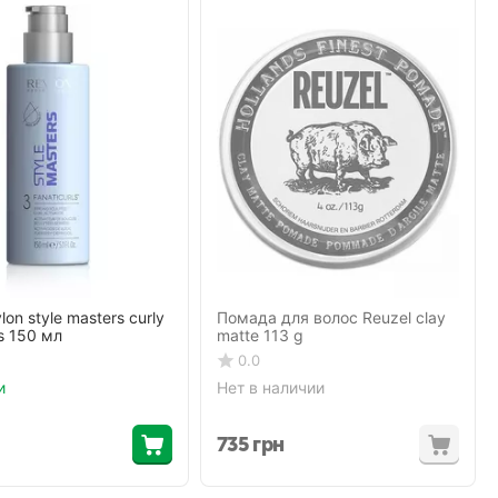
on style masters curly
Помада для волос Reuzel clay
ls 150 мл
matte 113 g
0.0
и
Нет в наличии
735
грн