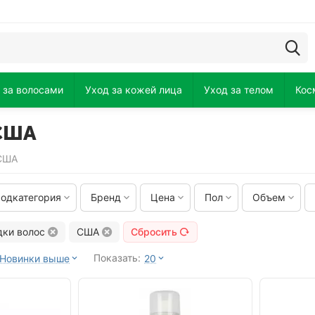
 за волосами
Уход за кожей лица
Уход за телом
Кос
 США
 США
одкатегория
Бренд
Цена
Пол
Объем
дки волос
США
Сбросить
Показать:
Новинки выше
20