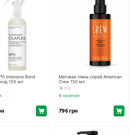
º0 Intensive Bond
Матовая глина спрей American
уход 155 мл
Crew 150 мл
0.0
и
В наличии
рн
796
грн