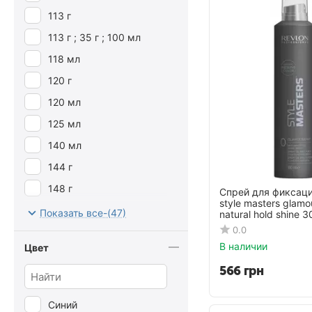
113 г
113 г ; 35 г ; 100 мл
118 мл
120 г
120 мл
125 мл
140 мл
144 г
148 г
Спрей для фиксаци
style masters glam
15 г
Показать все-(47)
natural hold shine 
0.0
150 мл
В наличии
Цвет
154 мл
566
грн
155 мл
167 мл
Синий