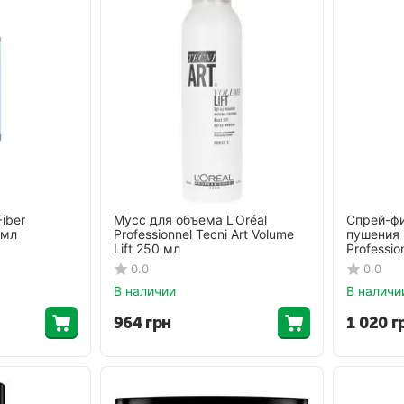
iber
Мусс для объема L'Oréal
Спрей-фи
 мл
Professionnel Tecni Art Volume
пушения в
Lift 250 мл
Professio
0.0
0.0
В наличии
В наличи
964
грн
1 020
г