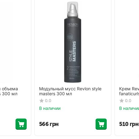
я объема
Модульный мусс Revlon style
Крем Revl
s 300 мл
masters 300 мл
fanaticur
0.0
0.0
В наличии
В наличи
566
грн
510
грн