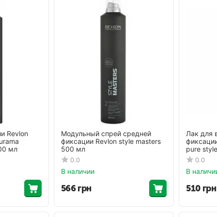
и Revlon
Модульный спрей средней
Лак для 
ourama
фиксации Revlon style masters
фиксации 
300 мл
500 мл
pure styl
0.0
0.0
В наличии
В наличи
566
грн
510
грн