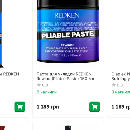
ры REDKEN
Паста для укладки REDKEN
Olaplex N
Rewind (Pliable Paste) 150 мл
Building 
0.0
0.0
В наличии
В наличи
1 189
грн
1 189
г