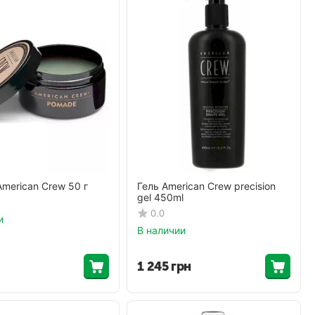
merican Crew 50 г
Гель American Crew precision
gel 450ml
0.0
и
В наличии
1 245
грн