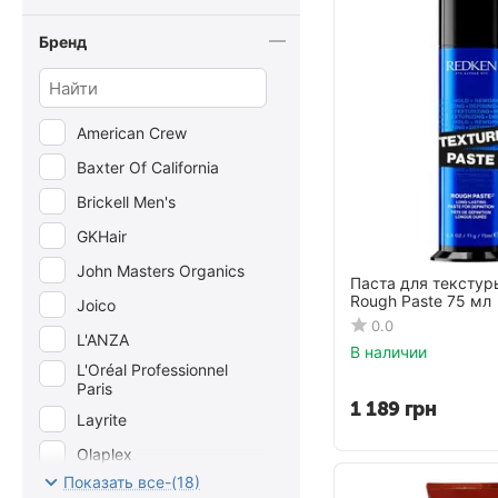
Бренд
American Crew
Baxter Of California
Brickell Men's
GKHair
John Masters Organics
Паста для тексту
Rough Paste 75 мл
Joico
0.0
L'ANZA
В наличии
L'Oréal Professionnel
Paris
1 189
грн
Layrite
Olaplex
Показать все-(18)
Original Sprout