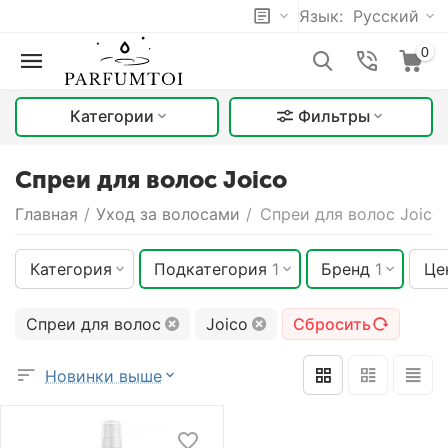
Язык:
Русский
0
Категории
Фильтры
Спреи для волос Joico
Главная
/
Уход за волосами
/
Спреи для волос Joico
Категория
Подкатегория
1
Бренд
1
Це
Спреи для волос
Joico
Сбросить
Новинки выше