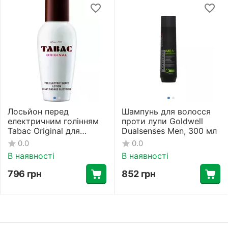
Лосьйон перед
Шампунь для волосся
електричним голінням
проти лупи Goldwell
Tabac Original для
Dualsenses Men, 300 мл
чоловіків, 150 мл
0.0
0.0
В наявності
В наявності
796
грн
852
грн